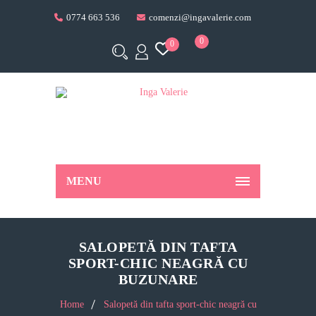
0774 663 536
comenzi@ingavalerie.com
0
0
MENU
SALOPETĂ DIN TAFTA
SPORT-CHIC NEAGRĂ CU
BUZUNARE
Home
Salopetă din tafta sport-chic neagră cu