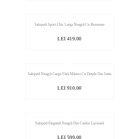
Salopetă Sport Chic Larga Neagră Cu Buzunare
LEI
419.00
Salopetă Neagră Cargo Fără Mâneci Cu Detalii Din Satin
LEI
910.00
Salopetă Elegantă Neagră Din Catifea Lucioasă
LEI
599.00