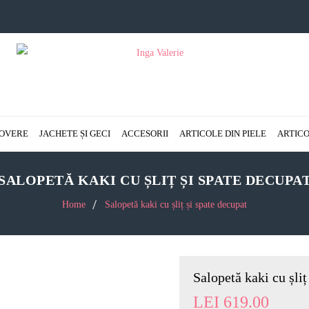
OVERE
JACHETE ȘI GECI
ACCESORII
ARTICOLE DIN PIELE
ARTICO
SALOPETĂ KAKI CU ȘLIȚ ȘI SPATE DECUPA
Home
Salopetă kaki cu șliț și spate decupat
Salopetă kaki cu șliț
LEI
619.00