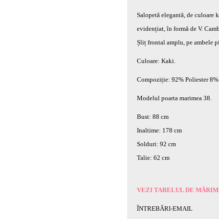
Salopetă elegantă, de culoare ka
evidențiat, în formă de V. Cambra
Șliț frontal amplu, pe ambele p
Culoare: Kaki.
Compoziție: 92% Poliester 8% 
Modelul poarta marimea 38.
Bust: 88 cm
Inaltime: 178 cm
Solduri: 92 cm
Talie: 62 cm
VEZI TABELUL DE MĂRIM
ÎNTREBĂRI-EMAIL