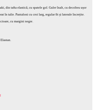
ki, din tafta elastică, cu spatele gol. Guler înalt, cu decolteu ușor
t în talie. Pantaloni cu croi larg, regular fit și laterale încrețite.
icioare, cu margini negre.
Elastan.
I