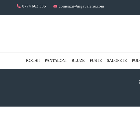
0774 663 536
comenzi@ingavalerie.com
ROCHII
PANTALONI
BLUZE
FUSTE
SALOPETE
PUL