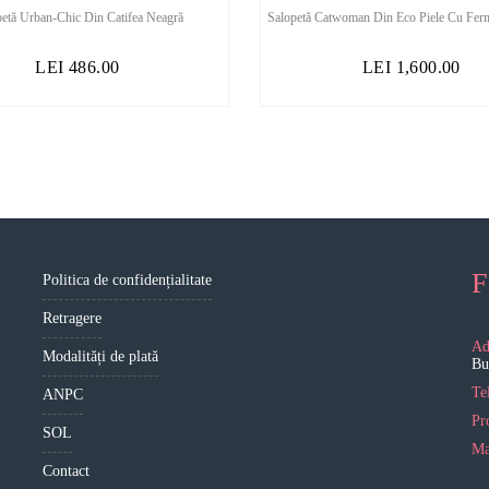
etă Urban-Chic Din Catifea Neagră
Salopetă Catwoman Din Eco Piele Cu Ferm
LEI
486.00
LEI
1,600.00
F
Politica de confidențialitate
Retragere
Ad
Modalități de plată
Bu
Te
ANPC
Pr
SOL
Ma
Contact