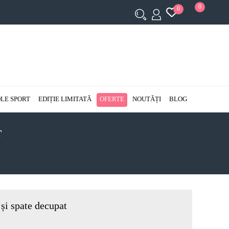
0
0
LE SPORT
EDIȚIE LIMITATĂ
OFERTE
NOUTĂȚI
BLOG
T
 și spate decupat