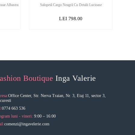
OUT OF
oar Albastra
Salopetă Cargo Neagră Cu Detalii Lucioase
STOCK
LEI
798.00
ashion Boutique
Inga Valerie
resa:
Office Center, Str. Nerva Traian, Nr. 3, Etaj 11, sector 3,
curesti
l:
0774 663 536
ogram luni - vineri:
9:00 – 16:00
il:
comenzi@ingavelerie.com